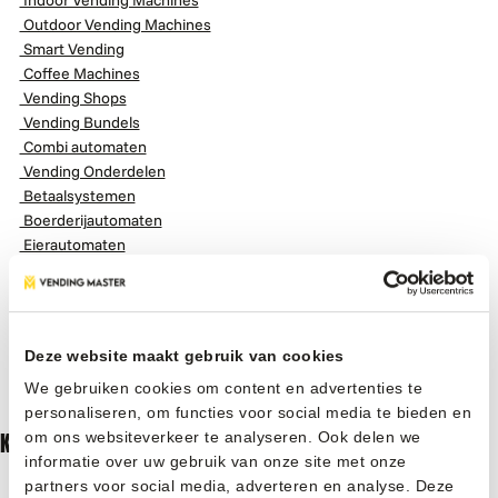
Indoor Vending Machines
Outdoor Vending Machines
Smart Vending
Coffee Machines
Vending Shops
Vending Bundels
Combi automaten
Vending Onderdelen
Betaalsystemen
Boerderijautomaten
Eierautomaten
Vleesautomaten
Fruitautomaten
Melkautomaten
Kaasautomaten
Deze website maakt gebruik van cookies
Aardbeienautomaten
We gebruiken cookies om content en advertenties te
Broodautomaten
personaliseren, om functies voor social media te bieden en
Snoepautomaten
KLANTENSERVICE
om ons websiteverkeer te analyseren. Ook delen we
informatie over uw gebruik van onze site met onze
Veelgestelde vragen
partners voor social media, adverteren en analyse. Deze
Service & Support