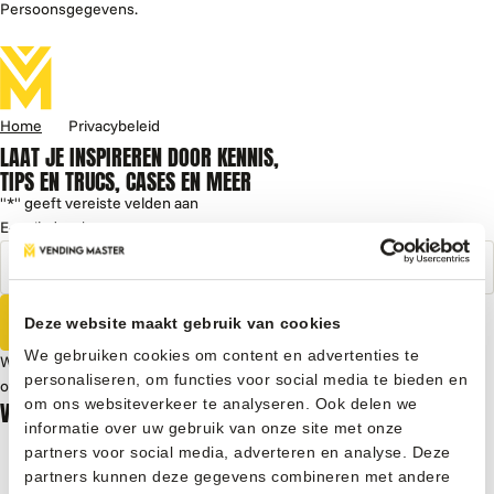
Persoonsgegevens.
Home
Privacybeleid
LAAT JE INSPIREREN DOOR KENNIS,
TIPS EN TRUCS, CASES EN MEER
"
*
" geeft vereiste velden aan
E-mailadres
*
Inschrijven
Deze website maakt gebruik van cookies
We gebruiken cookies om content en advertenties te
We gebruiken je gegevens om contact op te nemen, in
personaliseren, om functies voor social media te bieden en
overeenstemming met ons
privacybeleid
.
VENDING MACHINES
om ons websiteverkeer te analyseren. Ook delen we
informatie over uw gebruik van onze site met onze
Indoor Vending Machines
partners voor social media, adverteren en analyse. Deze
Outdoor Vending Machines
partners kunnen deze gegevens combineren met andere
Smart Vending