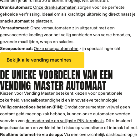
wanneer je de ruimte zo efficiënt mogelijk wilt benutten.
Drankautomaat:
Onze drankautomaten
zorgen voor de perfecte
gekoelde verfrissing. Ideaal om als krachtige uitbreiding direct naast je
snackautomaat te plaatsen.
Versautomaat:
Onze versautomaten zijn uitgerust met een
geavanceerde koeling voor het veilig aanbieden van verse broodjes,
gezonde maaltijden, wraps en salades.
Snoepautomaat:
Onze snoepautomaten
zijn speciaal ingericht
Bekijk alle vending machines
DE UNIEKE VOORDELEN VAN EEN
VENDING MASTER AUTOMAAT
Kiezen voor Vending Master betekent kiezen voor operationele
zekerheid, vandaalbestendigheid en innovatieve technologie:
Veilig contactloos betalen (PIN):
Omdat consumenten vrijwel geen
contant geld meer op zak hebben, kunnen onze automaten worden
voorzien van
de modernste en veiligste PIN-terminals
. Dit stimuleert
impulsaankopen en verkleint het risico op vandalisme of inbraak tot nul.
Realtime telemetrie via de app:
Via een overzichtelijk dashboard op je