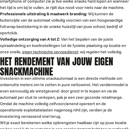
smartphone of computer zie je live welke snacks hard lopen en wanneer
het tijd is om bij te vullen. Je rijdt dus nooit voor niets naar de machine.
Professionele uitstraling & maatwerk branding:
Wij kunnen de
buitenzijde van de automaat volledig voorzien van een hoogwaardige
full-wrap bestickering in de unieke huisstijl van jouw school, bedrijf of
sportclub.
Volledige ontzorging van A tot Z:
Van het bepalen van de juiste
spiraalindeling en koelinstellingen tot de fysieke plaatsing op locatie en
onze snelle,
eigen technische servicedienst
; wij regelen het volledig.
HET RENDEMENT VAN JOUW EIGEN
SNACKMACHINE
Investeren in een slimme snackautomaat is een directe methode om
onbenutte meters om te zetten in pure nettowinst. Het verdienmodel is
even eenvoudig als winstgevend: door groot in te kopen en via de
automaat per stuk te verkopen, pak je een zeer gezonde retailmarge.
Omdat de machine volledig zelfvoorzienend opereert en de
operationele exploitatielasten nagenoeg nihil zijn, verdien je de
investering verrassend snel terug.
Wil je exact berekenen welke opbrengsten haalbaar zijn op jouw locatie