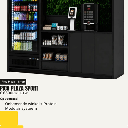
Pico Plaza
Shop
PICO PLAZA SPORT
€ 6500
Excl. BTW
Op voorraad
Onbemande winkel + Protein
Modulair systeem