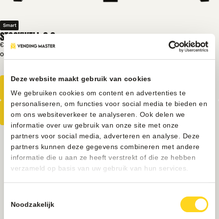
Smart
STOCKWELL 2.0
€ 9750
Excl. BTW
Op voorraad
AI productherkenning
12 maanden garantie
Deze website maakt gebruik van cookies
We gebruiken cookies om content en advertenties te
personaliseren, om functies voor social media te bieden en
Standard / Touch / Design
om ons websiteverkeer te analyseren. Ook delen we
informatie over uw gebruik van onze site met onze
partners voor social media, adverteren en analyse. Deze
partners kunnen deze gegevens combineren met andere
informatie die u aan ze heeft verstrekt of die ze hebben
verzameld op basis van uw gebruik van hun services.
Toestemmingsselectie
Noodzakelijk