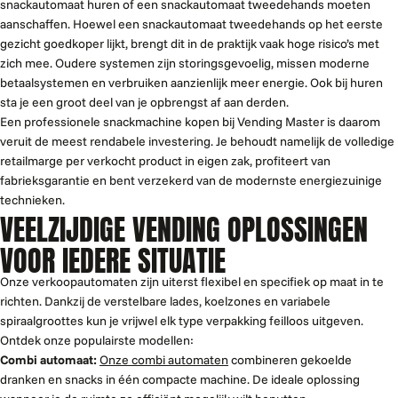
snackautomaat huren of een snackautomaat tweedehands moeten
aanschaffen. Hoewel een snackautomaat tweedehands op het eerste
gezicht goedkoper lijkt, brengt dit in de praktijk vaak hoge risico’s met
zich mee. Oudere systemen zijn storingsgevoelig, missen moderne
betaalsystemen en verbruiken aanzienlijk meer energie. Ook bij huren
sta je een groot deel van je opbrengst af aan derden.
Een professionele snackmachine kopen bij Vending Master is daarom
veruit de meest rendabele investering. Je behoudt namelijk de volledige
retailmarge per verkocht product in eigen zak, profiteert van
fabrieksgarantie en bent verzekerd van de modernste energiezuinige
technieken.
VEELZIJDIGE VENDING OPLOSSINGEN
VOOR IEDERE SITUATIE
Onze verkoopautomaten zijn uiterst flexibel en specifiek op maat in te
richten. Dankzij de verstelbare lades, koelzones en variabele
spiraalgroottes kun je vrijwel elk type verpakking feilloos uitgeven.
Ontdek onze populairste modellen:
Combi automaat:
Onze combi automaten
combineren gekoelde
dranken en snacks in één compacte machine. De ideale oplossing