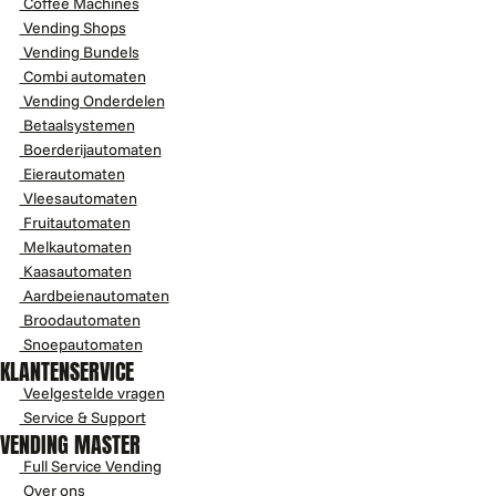
Coffee Machines
Vending Shops
Vending Bundels
Combi automaten
Vending Onderdelen
Betaalsystemen
Boerderijautomaten
Eierautomaten
Vleesautomaten
Fruitautomaten
Melkautomaten
Kaasautomaten
Aardbeienautomaten
Broodautomaten
Snoepautomaten
KLANTENSERVICE
Veelgestelde vragen
Service & Support
VENDING MASTER
Full Service Vending
Over ons