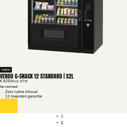
Indoor
VENDO G-SNACK 12 STANDARD | S2L
€ 8250
Excl. BTW
Op voorraad
Zeer ruime inhoud
12 maanden garantie
1
2