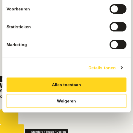
Voorkeuren
Statistieken
Marketing
Details tonen
Indoor
VENDO G-SNACK 8 | SM8
Alles toestaan
€ 6250
Excl. BTW
Op voorraad
Weigeren
Ruime inhoud
12 maanden garantie
Standard / Touch / Design