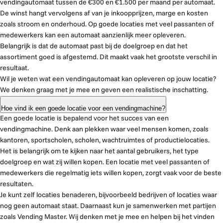
vendingautomaat tussen de €300 en €1.500 per maand per automaat.
De winst hangt vervolgens af van je inkoopprijzen, marge en kosten
zoals stroom en onderhoud. Op goede locaties met veel passanten of
medewerkers kan een automaat aanzienlijk meer opleveren.
Belangrijk is dat de automaat past bij de doelgroep en dat het
assortiment goed is afgestemd. Dit maakt vaak het grootste verschil in
resultaat.
Wil je weten wat een vendingautomaat kan opleveren op jouw locatie?
We denken graag met je mee en geven een realistische inschatting.
Hoe vind ik een goede locatie voor een vendingmachine?
Een goede locatie is bepalend voor het succes van een
vendingmachine. Denk aan plekken waar veel mensen komen, zoals
kantoren, sportscholen, scholen, wachtruimtes of productielocaties.
Het is belangrijk om te kijken naar het aantal gebruikers, het type
doelgroep en wat zij willen kopen. Een locatie met veel passanten of
medewerkers die regelmatig iets willen kopen, zorgt vaak voor de beste
resultaten.
Je kunt zelf locaties benaderen, bijvoorbeeld bedrijven of locaties waar
nog geen automaat staat. Daarnaast kun je samenwerken met partijen
zoals Vending Master. Wij denken met je mee en helpen bij het vinden