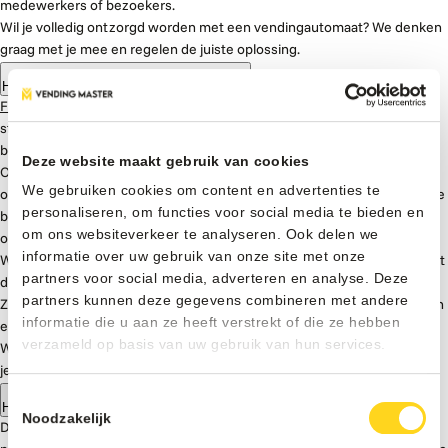
medewerkers of bezoekers.
Wil je volledig ontzorgd worden met een vendingautomaat? We denken
graag met je mee en regelen de juiste oplossing.
Hoe werkt full service via Vending Master?
Full service
via Vending Master werkt op basis van de juiste match. We
starten met het bespreken van jouw locatie en wensen, zodat we goed
begrijpen wat er nodig is.
Deze website maakt gebruik van cookies
Op basis daarvan koppelen we je aan een gespecialiseerde partner uit
We gebruiken cookies om content en advertenties te
ons netwerk. Deze partner is actief in jouw regio en neemt het volledige
personaliseren, om functies voor social media te bieden en
beheer van de vendingautomaat op zich. Denk aan plaatsing, bijvullen,
om ons websiteverkeer te analyseren. Ook delen we
onderhoud en het optimaliseren van het assortiment.
informatie over uw gebruik van onze site met onze
Wij blijven betrokken om ervoor te zorgen dat alles goed verloopt en dat
partners voor social media, adverteren en analyse. Deze
de oplossing blijft passen bij jouw situatie.
partners kunnen deze gegevens combineren met andere
Zo combineer je het gemak van full service vending met de kwaliteit van
informatie die u aan ze heeft verstrekt of die ze hebben
een lokale specialist.
verzameld op basis van uw gebruik van hun services.
Wil je weten hoe dit er voor jouw locatie uitziet? We denken graag met
je mee en laten zien wat mogelijk is.
Toestemmingsselectie
Hoe vinden jullie de juiste partner voor mijn locatie?
Noodzakelijk
De juiste partner vinden begint bij jouw locatie en wensen. We kijken