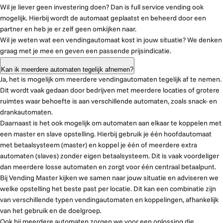
Wil je liever geen investering doen? Dan is full service vending ook
mogelijk. Hierbij wordt de automaat geplaatst en beheerd door een
partner en heb je er zelf geen omkijken naar.
Wil je weten wat een vendingautomaat kost in jouw situatie? We denken
graag met je mee en geven een passende prijsindicatie.
Kan ik meerdere automaten tegelijk afnemen?
Ja, het is mogelijk om meerdere vendingautomaten tegelijk af te nemen.
Dit wordt vaak gedaan door bedrijven met meerdere locaties of grotere
ruimtes waar behoefte is aan verschillende automaten, zoals snack- en
drankautomaten.
Daarnaast is het ook mogelijk om automaten aan elkaar te koppelen met
een master en slave opstelling. Hierbij gebruik je één hoofdautomaat
met betaalsysteem (master) en koppel je één of meerdere extra
automaten (slaves) zonder eigen betaalsysteem. Dit is vaak voordeliger
dan meerdere losse automaten en zorgt voor één centraal betaalpunt.
Bij Vending Master kijken we samen naar jouw situatie en adviseren we
welke opstelling het beste past per locatie. Dit kan een combinatie zijn
van verschillende typen vendingautomaten en koppelingen, afhankelijk
van het gebruik en de doelgroep.
Ook bij meerdere automaten zorgen we voor een oplossing die