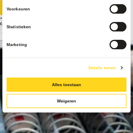
Meer informatie
Voorkeuren
+
€ 75
Excl. BTW
Statistieken
Marketing
Details tonen
Alles toestaan
Weigeren