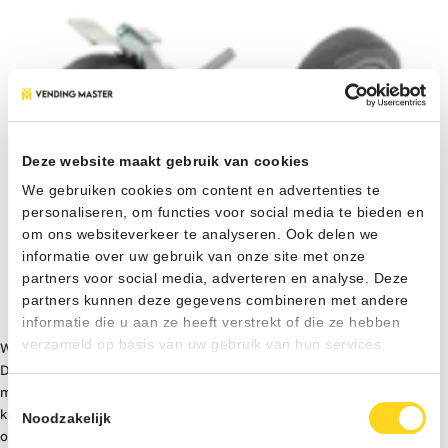
Deze website maakt gebruik van cookies
We gebruiken cookies om content en advertenties te
personaliseren, om functies voor social media te bieden en
om ons websiteverkeer te analyseren. Ook delen we
informatie over uw gebruik van onze site met onze
partners voor social media, adverteren en analyse. Deze
partners kunnen deze gegevens combineren met andere
informatie die u aan ze heeft verstrekt of die ze hebben
verzameld op basis van uw gebruik van hun services.
Wieltjes onder automaat
Deze zwenkwielen met rem zorgen ervoor dat vendingopstellingen en
meubels eenvoudig verrijdbaar blijven, terwijl ze stevig vastgezet
Toestemmingsselectie
kunnen worden wanneer nodig. Ideaal voor flexibele en professionele
Noodzakelijk
opstellingen.