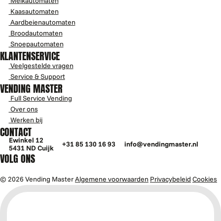
Melkautomaten
Kaasautomaten
Aardbeienautomaten
Broodautomaten
Snoepautomaten
KLANTENSERVICE
Veelgestelde vragen
Service & Support
VENDING MASTER
Full Service Vending
Over ons
Werken bij
CONTACT
Ewinkel 12
+31 85 130 16 93
info@vendingmaster.nl
5431 ND Cuijk
VOLG ONS
© 2026 Vending Master
Algemene voorwaarden
Privacybeleid
Cookies