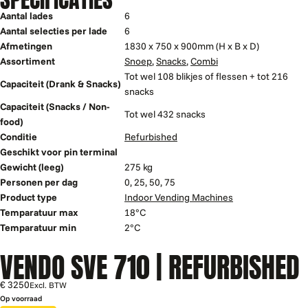
Aantal lades
6
Aantal selecties per lade
6
Afmetingen
1830 x 750 x 900mm (H x B x D)
Assortiment
Snoep
,
Snacks
,
Combi
Tot wel 108 blikjes of flessen + tot 216
Capaciteit (Drank & Snacks)
snacks
Capaciteit (Snacks / Non-
Tot wel 432 snacks
food)
Conditie
Refurbished
Geschikt voor pin terminal
Gewicht (leeg)
275 kg
Personen per dag
0, 25, 50, 75
Product type
Indoor Vending Machines
Temparatuur max
18°C
Temparatuur min
2°C
VENDO SVE 710 | REFURBISHED
€ 3250
Excl. BTW
Op voorraad