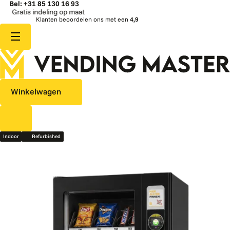
Bel: +31 85 130 16 93
indeling op maat
Snell
Klanten beoordelen ons met een
4,9
Winkelwagen
Indoor
Refurbished