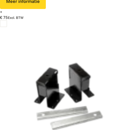
Meer informatie
+
€ 75
Excl. BTW