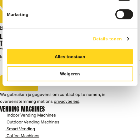
Marketing
Home
Vending Machines
G-drink product stabilisator 50cl
LAAT JE INSPIREREN DOOR KENNIS,
Details tonen
TIPS EN TRUCS, CASES EN MEER
"
*
" geeft vereiste velden aan
E-mailadres
*
Alles toestaan
Weigeren
Inschrijven
We gebruiken je gegevens om contact op te nemen, in
overeenstemming met ons
privacybeleid
.
VENDING MACHINES
Indoor Vending Machines
Outdoor Vending Machines
Smart Vending
Coffee Machines