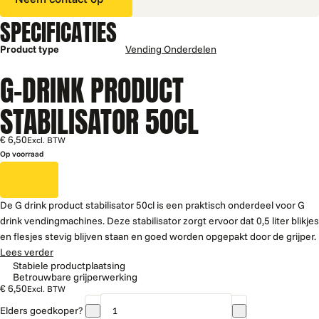
SPECIFICATIES
Product type
Vending Onderdelen
G-DRINK PRODUCT
STABILISATOR 50CL
€ 6,50
Excl. BTW
Op voorraad
De G drink product stabilisator 50cl is een praktisch onderdeel voor G
drink vendingmachines. Deze stabilisator zorgt ervoor dat 0,5 liter blikjes
en flesjes stevig blijven staan en goed worden opgepakt door de grijper.
Lees verder
Stabiele productplaatsing
Betrouwbare grijperwerking
€ 6,50
Excl. BTW
Elders goedkoper?
G-