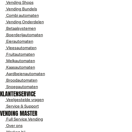
Vending Shops
Vending Bundels
Combi automaten
Vending Onderdelen
Betaalsystemen
Boerderijautomaten
Eierautomaten
Vleesautomaten
Fruitautomaten
Melkautomaten
Kaasautomaten
Aardbeienautomaten
Broodautomaten
Snoepautomaten
KLANTENSERVICE
Veelgestelde vragen
Service & Support
VENDING MASTER
Full Service Vending
Over ons