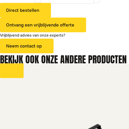
drink
Direct bestellen
product
stabilisator
Ontvang een vrijblijvende offerte
50cl
aantal
Vrijblijvend advies van onze experts?
Neem contact op
BEKIJK OOK ONZE ANDERE PRODUCTEN