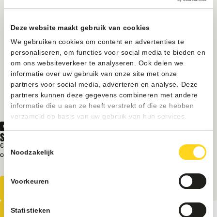
Deze website maakt gebruik van cookies
We gebruiken cookies om content en advertenties te
personaliseren, om functies voor social media te bieden en
om ons websiteverkeer te analyseren. Ook delen we
informatie over uw gebruik van onze site met onze
partners voor social media, adverteren en analyse. Deze
partners kunnen deze gegevens combineren met andere
informatie die u aan ze heeft verstrekt of die ze hebben
verzameld op basis van uw gebruik van hun services.
Onderdelen
SPACER A G-DRINK
Toestemmingsselectie
€ 8
Excl. BTW
Noodzakelijk
Op voorraad
Perfecte blikpositionering
Betrouwbare productuitgifte
Voorkeuren
Statistieken
Alle vending Machines