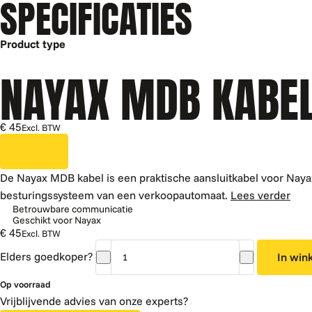
SPECIFICATIES
Product type
NAYAX MDB KABE
€ 45
Excl. BTW
De Nayax MDB kabel is een praktische aansluitkabel voor Nay
besturingssysteem van een verkoopautomaat.
Lees verder
Betrouwbare communicatie
Geschikt voor Nayax
€ 45
Excl. BTW
Elders goedkoper?
In win
Nayax
MDB
Op voorraad
kabel
Vrijblijvende advies van onze experts?