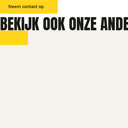
aantal
Neem contact op
BEKIJK OOK ONZE AND