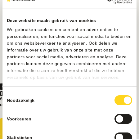
Deze website maakt gebruik van cookies
We gebruiken cookies om content en advertenties te
personaliseren, om functies voor social media te bieden en
om ons websiteverkeer te analyseren. Ook delen we
informatie over uw gebruik van onze site met onze
partners voor social media, adverteren en analyse. Deze
partners kunnen deze gegevens combineren met andere
informatie die u aan ze heeft verstrekt of die ze hebben
verzameld op basis van uw gebruik van hun services.
Onderdelen
OMBOUWSET 50CL PET FLES DRANKAUTOMAAT
Toestemmingsselectie
€ 35
Excl. BTW
Noodzakelijk
Op voorraad
Geschikt voor PET flessen
Betrouwbare flesuitgifte
Voorkeuren
Statistieken