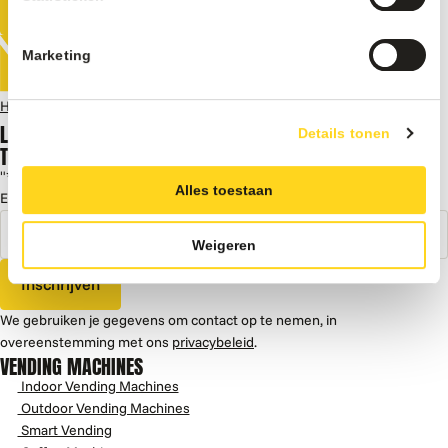
Alle vending Machines
Marketing
Home
Vending Machines
Ombouwset 25cl slim can VDI
LAAT JE INSPIREREN DOOR KENNIS,
Details tonen
TIPS EN TRUCS, CASES EN MEER
"
*
" geeft vereiste velden aan
Alles toestaan
E-mailadres
*
Weigeren
Inschrijven
We gebruiken je gegevens om contact op te nemen, in
overeenstemming met ons
privacybeleid
.
VENDING MACHINES
Indoor Vending Machines
Outdoor Vending Machines
Smart Vending