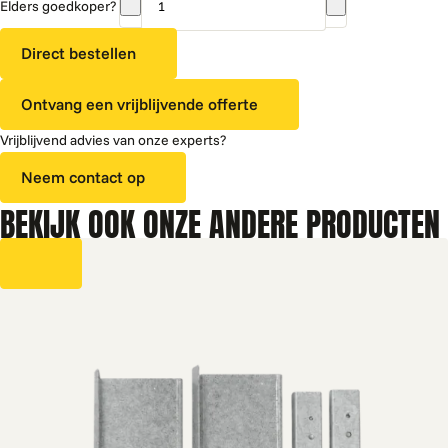
Elders goedkoper?
Ombouwset
25cl
Direct bestellen
slim
can
Ontvang een vrijblijvende offerte
VDI
aantal
Vrijblijvend advies van onze experts?
Neem contact op
BEKIJK OOK ONZE ANDERE PRODUCTEN