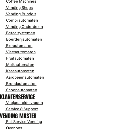
Coffee Machines
Vending Shops
Vending Bundels
Combi automaten
Vending Onderdelen
Betaalsystemen
Boerderijautomaten
Eierautomaten
Vleesautomaten
Fruitautomaten
Melkautomaten
Kaasautomaten
Aardbeienautomaten
Broodautomaten
Snoepautomaten
KLANTENSERVICE
Veelgestelde vragen
Service & Support
VENDING MASTER
Full Service Vending
Over ons