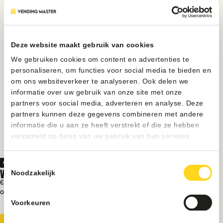
Deze website maakt gebruik van cookies
We gebruiken cookies om content en advertenties te
personaliseren, om functies voor social media te bieden en
om ons websiteverkeer te analyseren. Ook delen we
informatie over uw gebruik van onze site met onze
partners voor social media, adverteren en analyse. Deze
partners kunnen deze gegevens combineren met andere
informatie die u aan ze heeft verstrekt of die ze hebben
verzameld op basis van uw gebruik van hun services.
Toestemmingsselectie
Onderdelen
VENDO SPIRAALMOTOR MR130 ENKEL LINKS
Noodzakelijk
€ 25
Excl. BTW
Op voorraad
Betrouwbare aandrijving
Voorkeuren
Soepele productuitgifte