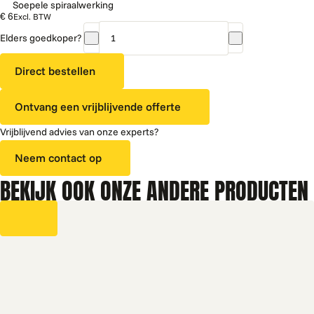
Soepele spiraalwerking
€ 6
Excl. BTW
Elders goedkoper?
Vendo
Dummy
Direct bestellen
motor
dubbel
Ontvang een vrijblijvende offerte
vak
aantal
Vrijblijvend advies van onze experts?
Neem contact op
BEKIJK OOK ONZE ANDERE PRODUCTEN