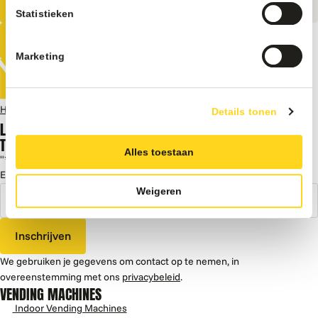
Statistieken
Alle vending Machines
Marketing
Home
Vending Machines
Vendo Dummy motor dubbel vak
Details tonen
LAAT JE INSPIREREN DOOR KENNIS,
TIPS EN TRUCS, CASES EN MEER
Alles toestaan
"
*
" geeft vereiste velden aan
E-mailadres
*
Weigeren
Inschrijven
We gebruiken je gegevens om contact op te nemen, in
overeenstemming met ons
privacybeleid
.
VENDING MACHINES
Indoor Vending Machines