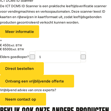
ICT DCM5 ID Scanner
De ICT DCM5 ID Scanner is een praktische leeftijdsverificatie scanner
voor vendingmachines en verkoopautomaten. Deze scanner leest ID
kaarten en rijbewijzen in kaartformaat uit, zodat leeftijdsgebonden
producten gecontroleerd verkocht kunnen worden.
Meer informatie
+
€ 450
Excl. BTW
€ 6500
Excl. BTW
Elders goedkoper?
Vendo
G-
Direct bestellen
drink
6
Ontvang een vrijblijvende offerte
Design
Touch
Vrijblijvend advies van onze experts?
Slave
|
Neem contact op
DS6
BEKIJK OOK ONZE ANDERE PRODUCTEN
aantal