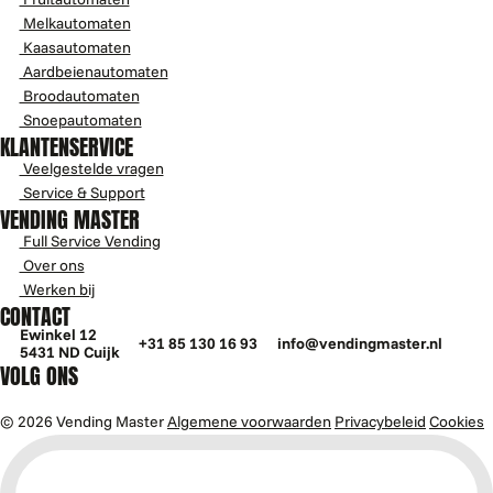
Melkautomaten
Kaasautomaten
Aardbeienautomaten
Broodautomaten
Snoepautomaten
KLANTENSERVICE
Veelgestelde vragen
Service & Support
VENDING MASTER
Full Service Vending
Over ons
Werken bij
CONTACT
Ewinkel 12
+31 85 130 16 93
info@vendingmaster.nl
5431 ND Cuijk
VOLG ONS
© 2026 Vending Master
Algemene voorwaarden
Privacybeleid
Cookies