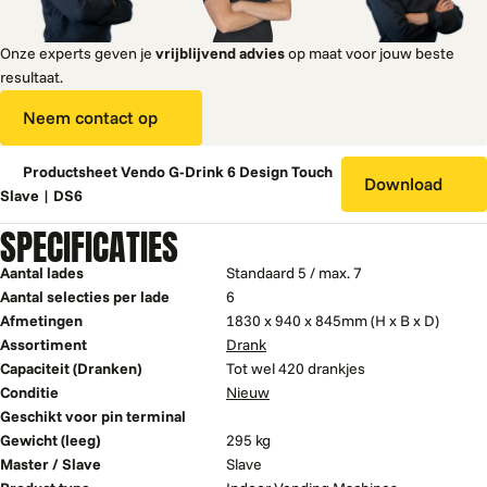
Onze experts geven je
vrijblijvend advies
op maat voor jouw beste
resultaat.
Neem contact op
Productsheet Vendo G-Drink 6 Design Touch
Download
Slave | DS6
SPECIFICATIES
Aantal lades
Standaard 5 / max. 7
Aantal selecties per lade
6
Afmetingen
1830 x 940 x 845mm (H x B x D)
Assortiment
Drank
Capaciteit (Dranken)
Tot wel 420 drankjes
Conditie
Nieuw
Geschikt voor pin terminal
Gewicht (leeg)
295 kg
Master / Slave
Slave