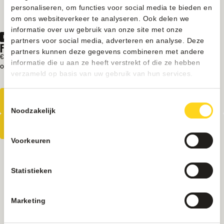
personaliseren, om functies voor social media te bieden en
om ons websiteverkeer te analyseren. Ook delen we
informatie over uw gebruik van onze site met onze
Indoor
partners voor social media, adverteren en analyse. Deze
FAS TROMMELAUTOMAAT | REFURBISHED
partners kunnen deze gegevens combineren met andere
€ 4250
Excl. BTW
informatie die u aan ze heeft verstrekt of die ze hebben
Op voorraad
verzameld op basis van uw gebruik van hun services.
Overzichtelijke productpresentatie
Ideaal voor versproducten
Toestemmingsselectie
Noodzakelijk
Voorkeuren
Statistieken
Marketing