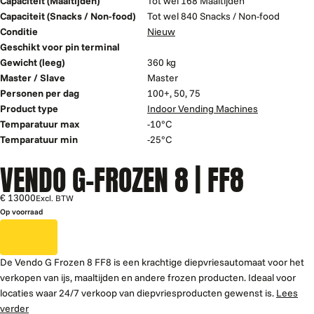
Capaciteit (Maaltijden)
Tot wel 168 Maaltijden
Capaciteit (Snacks / Non-food)
Tot wel 840 Snacks / Non-food
Conditie
Nieuw
Geschikt voor pin terminal
Gewicht (leeg)
360 kg
Master / Slave
Master
Personen per dag
100+, 50, 75
Product type
Indoor Vending Machines
Temparatuur max
-10°C
Temparatuur min
-25°C
VENDO G-FROZEN 8 | FF8
€ 13000
Excl. BTW
Op voorraad
De Vendo G Frozen 8 FF8 is een krachtige diepvriesautomaat voor het
verkopen van ijs, maaltijden en andere frozen producten. Ideaal voor
locaties waar 24/7 verkoop van diepvriesproducten gewenst is.
Lees
verder