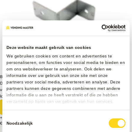
Deze website maakt gebruik van cookies
We gebruiken cookies om content en advertenties te
personaliseren, om functies voor social media te bieden en
om ons websiteverkeer te analyseren. Ook delen we
informatie over uw gebruik van onze site met onze
Bodembevestiging 4 poten
partners voor social media, adverteren en analyse. Deze
De bodembevestiging voor 4 poten zorgt voor maximale stabiliteit en
partners kunnen deze gegevens combineren met andere
veilige verankering van jouw (outdoor) vendingautomaat. Ideaal voor
informatie die u aan ze heeft verstrekt of die ze hebben
locaties waar stevigheid en veiligheid essentieel zijn.
verzameld op basis van uw gebruik van hun services.
Meer informatie
Toestemmingsselectie
+
Noodzakelijk
€ 75
Excl. BTW