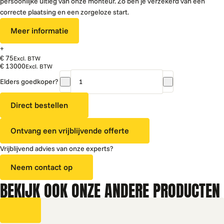
persoonlijke uitleg van onze monteur. Zo ben je verzekerd van een
correcte plaatsing en een zorgeloze start.
Meer informatie
+
€ 75
Excl. BTW
€ 13000
Excl. BTW
Elders goedkoper?
Vendo
G-
Direct bestellen
Frozen
8
Ontvang een vrijblijvende offerte
|
FF8
Vrijblijvend advies van onze experts?
aantal
Neem contact op
BEKIJK OOK ONZE ANDERE PRODUCTEN