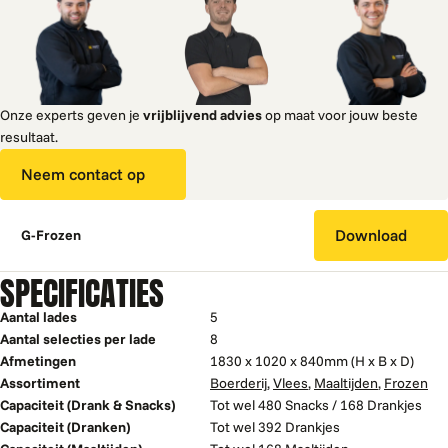
Onze experts geven je
vrijblijvend advies
op maat voor jouw beste
resultaat.
Neem contact op
Download
G-Frozen
SPECIFICATIES
Aantal lades
5
Aantal selecties per lade
8
Afmetingen
1830 x 1020 x 840mm (H x B x D)
Assortiment
Boerderij
,
Vlees
,
Maaltijden
,
Frozen
Capaciteit (Drank & Snacks)
Tot wel 480 Snacks / 168 Drankjes
Capaciteit (Dranken)
Tot wel 392 Drankjes