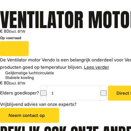
VENTILATOR MOTO
€ 80
Excl. BTW
Op voorraad
De Ventilator motor Vendo is een belangrijk onderdeel voor Ve
producten goed op temperatuur blijven.
Lees verder
Gelijkmatige luchtcirculatie
Stabiele koeling
€ 80
Excl. BTW
Elders goedkoper?
Direct
Ventilator
motor
Vrijblijvend advies van onze experts?
Vendo
Neem contact op
aantal