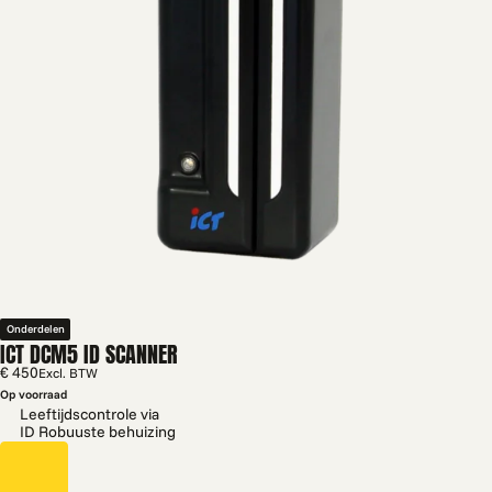
Onderdelen
ICT DCM5 ID SCANNER
€ 450
Excl. BTW
Op voorraad
Leeftijdscontrole via
ID Robuuste behuizing