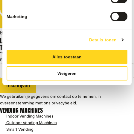
Alle vending Machines
Marketing
Home
Vending Machines
Anti-vandalismeslot
LAAT JE INSPIREREN DOOR KENNIS,
Details tonen
TIPS EN TRUCS, CASES EN MEER
"
*
" geeft vereiste velden aan
Alles toestaan
E-mailadres
*
Weigeren
Inschrijven
We gebruiken je gegevens om contact op te nemen, in
overeenstemming met ons
privacybeleid
.
VENDING MACHINES
Indoor Vending Machines
Outdoor Vending Machines
Smart Vending