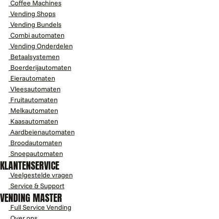
Coffee Machines
Vending Shops
Vending Bundels
Combi automaten
Vending Onderdelen
Betaalsystemen
Boerderijautomaten
Eierautomaten
Vleesautomaten
Fruitautomaten
Melkautomaten
Kaasautomaten
Aardbeienautomaten
Broodautomaten
Snoepautomaten
KLANTENSERVICE
Veelgestelde vragen
Service & Support
VENDING MASTER
Full Service Vending
Over ons