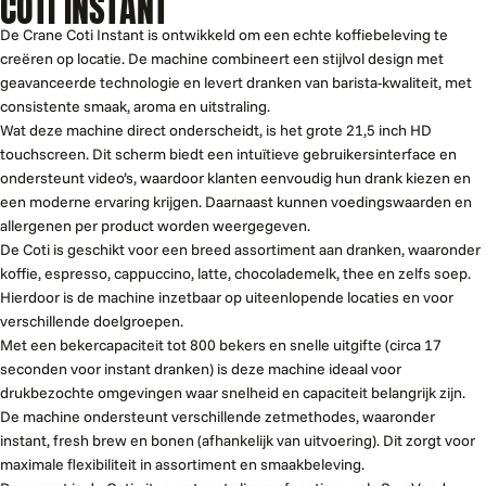
COTI INSTANT
De Crane Coti Instant is ontwikkeld om een echte koffiebeleving te
creëren op locatie. De machine combineert een stijlvol design met
geavanceerde technologie en levert dranken van barista-kwaliteit, met
consistente smaak, aroma en uitstraling.
Wat deze machine direct onderscheidt, is het grote 21,5 inch HD
touchscreen. Dit scherm biedt een intuïtieve gebruikersinterface en
ondersteunt video’s, waardoor klanten eenvoudig hun drank kiezen en
een moderne ervaring krijgen. Daarnaast kunnen voedingswaarden en
allergenen per product worden weergegeven.
De Coti is geschikt voor een breed assortiment aan dranken, waaronder
koffie, espresso, cappuccino, latte, chocolademelk, thee en zelfs soep.
Hierdoor is de machine inzetbaar op uiteenlopende locaties en voor
verschillende doelgroepen.
Met een bekercapaciteit tot 800 bekers en snelle uitgifte (circa 17
seconden voor instant dranken) is deze machine ideaal voor
drukbezochte omgevingen waar snelheid en capaciteit belangrijk zijn.
De machine ondersteunt verschillende zetmethodes, waaronder
instant, fresh brew en bonen (afhankelijk van uitvoering). Dit zorgt voor
maximale flexibiliteit in assortiment en smaakbeleving.