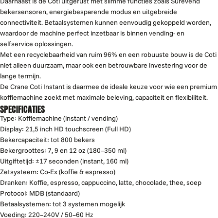
Daarnaast is de Coti uitgerust met slimme functies zoals SureVend
bekersensoren, energiebesparende modus en uitgebreide
connectiviteit. Betaalsystemen kunnen eenvoudig gekoppeld worden,
waardoor de machine perfect inzetbaar is binnen vending- en
selfservice oplossingen.
Met een recyclebaarheid van ruim 96% en een robuuste bouw is de Coti
niet alleen duurzaam, maar ook een betrouwbare investering voor de
lange termijn.
De Crane Coti Instant is daarmee de ideale keuze voor wie een premium
koffiemachine zoekt met maximale beleving, capaciteit en flexibiliteit.
SPECIFICATIES
Type: Koffiemachine (instant / vending)
Display: 21,5 inch HD touchscreen (Full HD)
Bekercapaciteit: tot 800 bekers
Bekergroottes: 7, 9 en 12 oz (180–350 ml)
Uitgiftetijd: ±17 seconden (instant, 160 ml)
Zetsysteem: Co-Ex (koffie & espresso)
Dranken: Koffie, espresso, cappuccino, latte, chocolade, thee, soep
Protocol: MDB (standaard)
Betaalsystemen: tot 3 systemen mogelijk
Voeding: 220–240V / 50–60 Hz