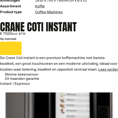
Afmetingen
1830 x 700 x 790mm (H x B x D)
Assortiment
Koffie
Product type
Coffee Machines
CRANE COTI INSTANT
€ 7500
Excl. BTW
Op voorraad
De Crane Coti Instant is een premium koffiemachine met barista-
kwaliteit, een groot touchscreen en een moderne uitstraling. Ideaal voor
locaties waar beleving, kwaliteit en capaciteit centraal staan.
Lees verder
Slimme bekersensor
24 maanden garantie
Instant / Espresso