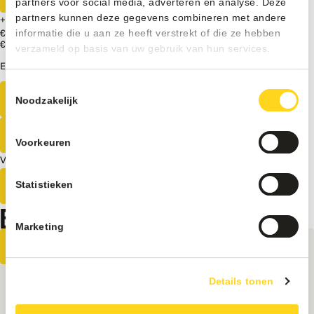
partners voor social media, adverteren en analyse. Deze
partners kunnen deze gegevens combineren met andere
+
informatie die u aan ze heeft verstrekt of die ze hebben
€ 250
Excl. BTW
€ 2500
Excl. BTW
verzameld op basis van uw gebruik van hun services.
Elders goedkoper?
Pico
Toestemmingsselectie
Market
Direct bestellen
Noodzakelijk
aantal
Ontvang een vrijblijvende offerte
Voorkeuren
Vrijblijvend advies van onze experts?
Statistieken
Neem contact op
BEKIJK OOK ONZE ANDERE PRODUCTEN
Marketing
Details tonen