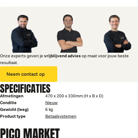
Onze experts geven je
vrijblijvend advies
op maat voor jouw beste
resultaat.
Neem contact op
SPECIFICATIES
Afmetingen
470 x 200 x 330mm (H x B x D)
Conditie
Nieuw
Gewicht (leeg)
6 kg
Product type
Betaalsystemen
PICO MARKET