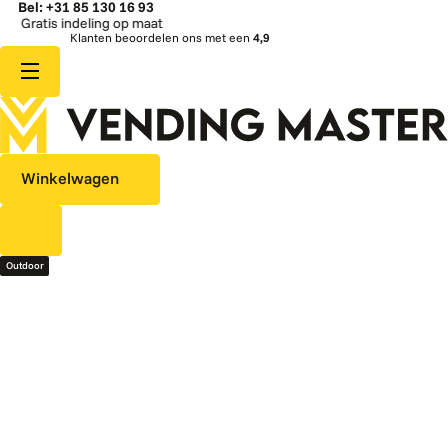
Bel: +31 85 130 16 93
atis indeling op maat
Klanten beoordelen ons met een
4,9
Winkelwagen
Outdoor