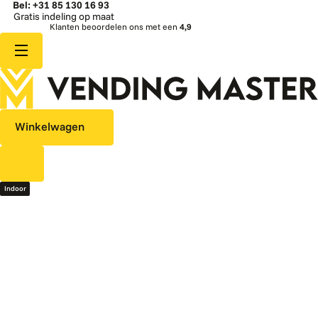
Bel: +31 85 130 16 93
s indeling op maat
Sne
Klanten beoordelen ons met een
4,9
Winkelwagen
Indoor