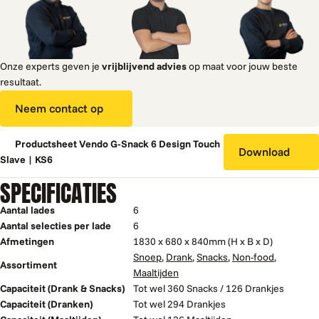
Onze experts geven je
vrijblijvend advies
op maat voor jouw beste
resultaat.
Neem contact op
Productsheet Vendo G-Snack 6 Design Touch
Download
Slave | KS6
SPECIFICATIES
Aantal lades
6
Aantal selecties per lade
6
Afmetingen
1830 x 680 x 840mm (H x B x D)
Snoep
,
Drank
,
Snacks
,
Non-food
,
Assortiment
Maaltijden
Capaciteit (Drank & Snacks)
Tot wel 360 Snacks / 126 Drankjes
Capaciteit (Dranken)
Tot wel 294 Drankjes