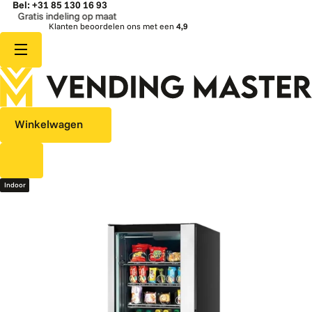
Bel: +31 85 130 16 93
ratis indeling op maat
Klanten beoordelen ons met een
4,9
Winkelwagen
Indoor