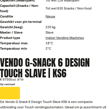
Capaciteit (Maaltijden)
Tot wel 126 Maaltijden
Capaciteit (Snacks / Non-
Tot wel 630 Snacks / Non-food
food)
Conditie
Nieuw
Geschikt voor pin terminal
Gewicht (leeg)
220 kg
Master / Slave
Slave
Product type
Indoor Vending Machines
Temparatuur max
18°C
Temparatuur min
2°C
VENDO G-SNACK 6 DESIGN
TOUCH SLAVE | KS6
€ 6750
Excl. BTW
Op voorraad
De Vendo G Snack 6 Design Touch Slave KS6 is een compacte
uitbreiding voor Touch vendingautomaten. Ideaal om je assortiment uit