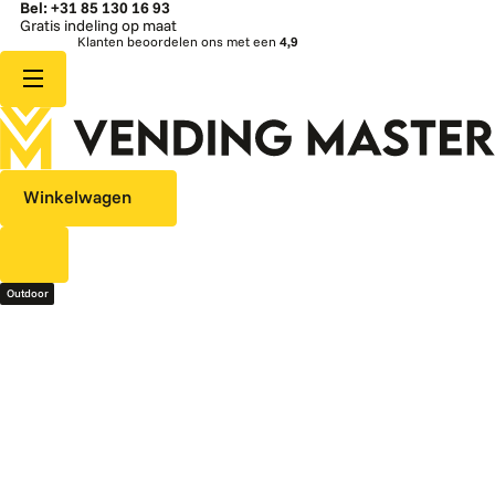
Bel: +31 85 130 16 93
eling op maat
Snelle l
Klanten beoordelen ons met een
4,9
Winkelwagen
Outdoor