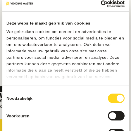
Deze website maakt gebruik van cookies
We gebruiken cookies om content en advertenties te
personaliseren, om functies voor social media te bieden en
om ons websiteverkeer te analyseren. Ook delen we
informatie over uw gebruik van onze site met onze
partners voor social media, adverteren en analyse. Deze
partners kunnen deze gegevens combineren met andere
informatie die u aan ze heeft verstrekt of die ze hebben
verzameld op basis van uw gebruik van hun services.
Onderdelen
VENTILATOR MOTOR VENDO
Toestemmingsselectie
Noodzakelijk
€ 80
Excl. BTW
Op voorraad
Gelijkmatige luchtcirculatie
Voorkeuren
Stabiele koeling