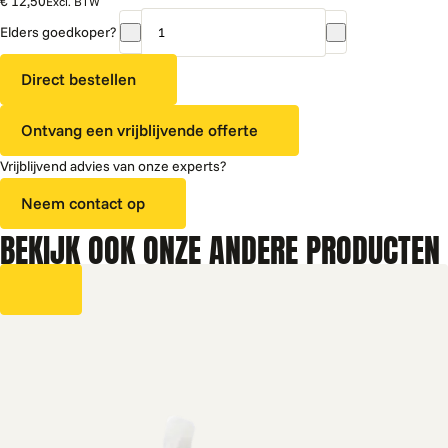
€ 12,50
Excl. BTW
Elders goedkoper?
Vendo
Spiraal
Direct bestellen
rechts
77mm
Ontvang een vrijblijvende offerte
(6
ruimtes)
Vrijblijvend advies van onze experts?
aantal
Neem contact op
BEKIJK OOK ONZE ANDERE PRODUCTEN