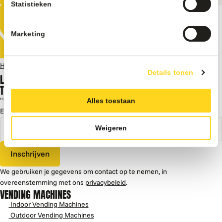
Statistieken
Alle vending Machines
Marketing
Home
Vending Machines
Vendo Spiraal rechts 77mm (6 ruimtes)
Details tonen
LAAT JE INSPIREREN DOOR KENNIS,
TIPS EN TRUCS, CASES EN MEER
"
*
" geeft vereiste velden aan
Alles toestaan
E-mailadres
*
Weigeren
Inschrijven
We gebruiken je gegevens om contact op te nemen, in
overeenstemming met ons
privacybeleid
.
VENDING MACHINES
Indoor Vending Machines
Outdoor Vending Machines