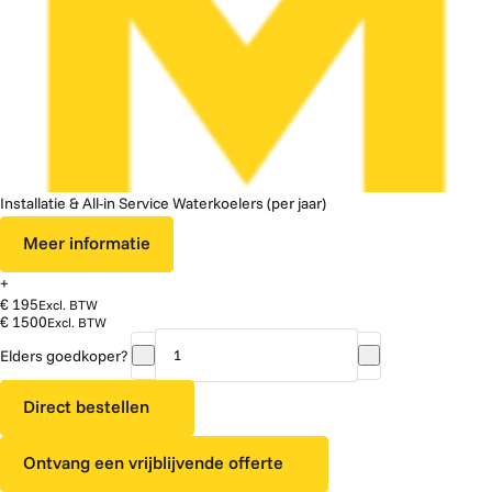
Installatie & All-in Service Waterkoelers (per jaar)
Meer informatie
+
€ 195
Excl. BTW
€ 1500
Excl. BTW
Elders goedkoper?
AQA
Drink
Direct bestellen
SIP
30
Ontvang een vrijblijvende offerte
CAS
aantal