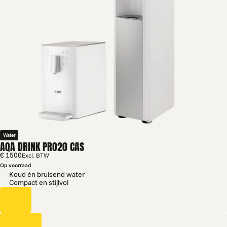
Water
AQA DRINK PRO20 CAS
€ 1500
Excl. BTW
Op voorraad
Koud én bruisend water
Compact en stijlvol