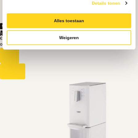
Details tonen
Alles toestaan
Water
ANIMO OPTICOOL TS
Weigeren
€ 1500
Excl. BTW
Op voorraad