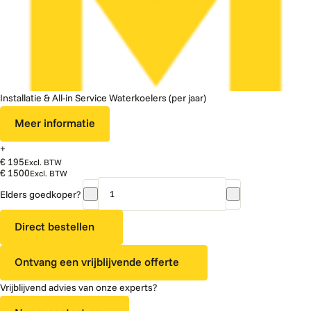
Installatie & All-in Service Waterkoelers (per jaar)
Meer informatie
+
€ 195
Excl. BTW
€ 1500
Excl. BTW
Elders goedkoper?
AQA
Drink
Direct bestellen
SIP
30
Ontvang een vrijblijvende offerte
HCA
aantal
Vrijblijvend advies van onze experts?