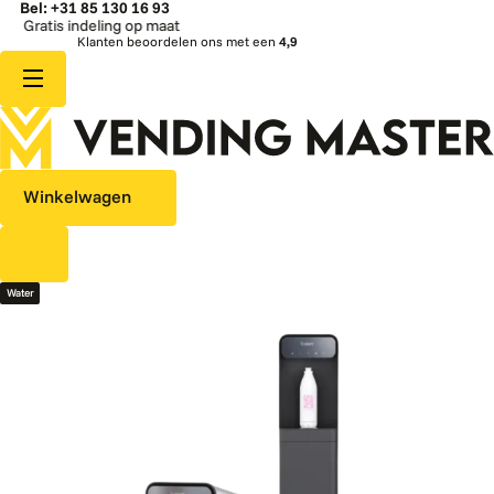
Bel: +31 85 130 16 93
atis indeling op maat
Klanten beoordelen ons met een
4,9
Winkelwagen
Water