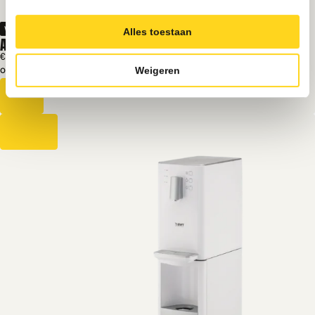
Water
Alles toestaan
ANIMO OPTICOOL TS
€ 1500
Excl. BTW
Weigeren
Op voorraad