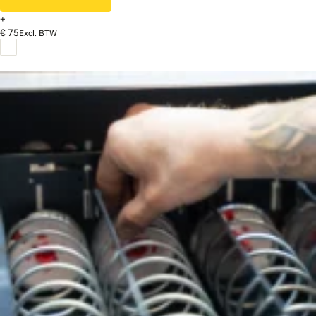
+
€ 75
Excl. BTW