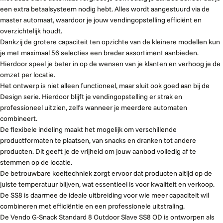
een extra betaalsysteem nodig hebt. Alles wordt aangestuurd via de
master automaat, waardoor je jouw vendingopstelling efficiënt en
overzichtelijk houdt.
Dankzij de grotere capaciteit ten opzichte van de kleinere modellen kun
je met maximaal 56 selecties een breder assortiment aanbieden.
Hierdoor speel je beter in op de wensen van je klanten en verhoog je de
omzet per locatie.
Het ontwerp is niet alleen functioneel, maar sluit ook goed aan bij de
Design serie. Hierdoor blijft je vendingopstelling er strak en
professioneel uitzien, zelfs wanneer je meerdere automaten
combineert.
De flexibele indeling maakt het mogelijk om verschillende
productformaten te plaatsen, van snacks en dranken tot andere
producten. Dit geeft je de vrijheid om jouw aanbod volledig af te
stemmen op de locatie.
De betrouwbare koeltechniek zorgt ervoor dat producten altijd op de
juiste temperatuur blijven, wat essentieel is voor kwaliteit en verkoop.
De SS8 is daarmee de ideale uitbreiding voor wie meer capaciteit wil
combineren met efficiëntie en een professionele uitstraling.
De Vendo G-Snack Standard 8 Outdoor Slave SS8 OD is ontworpen als