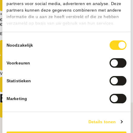
Meer informatie
partners voor social media, adverteren en analyse. Deze
partners kunnen deze gegevens combineren met andere
+
informatie die u aan ze heeft verstrekt of die ze hebben
€ 450
Excl. BTW
verzameld op basis van uw gebruik van hun services.
€ 5750
Excl. BTW
Elders goedkoper?
Vendo
Toestemmingsselectie
G-
Noodzakelijk
Direct bestellen
snack
8
Ontvang een vrijblijvende offerte
Design
Voorkeuren
Slave
Vrijblijvend advies van onze experts?
|
Statistieken
SS8
Neem contact op
aantal
BEKIJK OOK ONZE ANDERE PRODUCTEN
Marketing
Details tonen