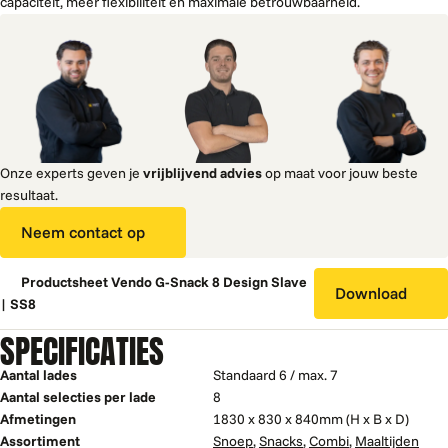
capaciteit, meer flexibiliteit en maximale betrouwbaarheid.
Onze experts geven je
vrijblijvend advies
op maat voor jouw beste
resultaat.
Neem contact op
Productsheet Vendo G-Snack 8 Design Slave
Download
| SS8
SPECIFICATIES
Aantal lades
Standaard 6 / max. 7
Aantal selecties per lade
8
Afmetingen
1830 x 830 x 840mm (H x B x D)
Assortiment
Snoep
,
Snacks
,
Combi
,
Maaltijden