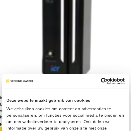
ICT DCM5 ID Scanner
Deze website maakt gebruik van cookies
De ICT DCM5 ID Scanner is een praktische leeftijdsverificatie scanner
We gebruiken cookies om content en advertenties te
voor vendingmachines en verkoopautomaten. Deze scanner leest ID
personaliseren, om functies voor social media te bieden en
kaarten en rijbewijzen in kaartformaat uit, zodat leeftijdsgebonden
om ons websiteverkeer te analyseren. Ook delen we
producten gecontroleerd verkocht kunnen worden.
informatie over uw gebruik van onze site met onze