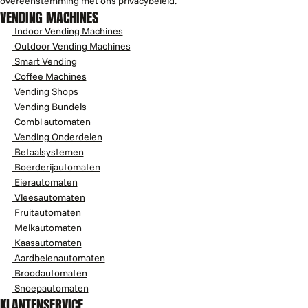
overeenstemming met ons
privacybeleid
.
VENDING MACHINES
Indoor Vending Machines
Outdoor Vending Machines
Smart Vending
Coffee Machines
Vending Shops
Vending Bundels
Combi automaten
Vending Onderdelen
Betaalsystemen
Boerderijautomaten
Eierautomaten
Vleesautomaten
Fruitautomaten
Melkautomaten
Kaasautomaten
Aardbeienautomaten
Broodautomaten
Snoepautomaten
KLANTENSERVICE