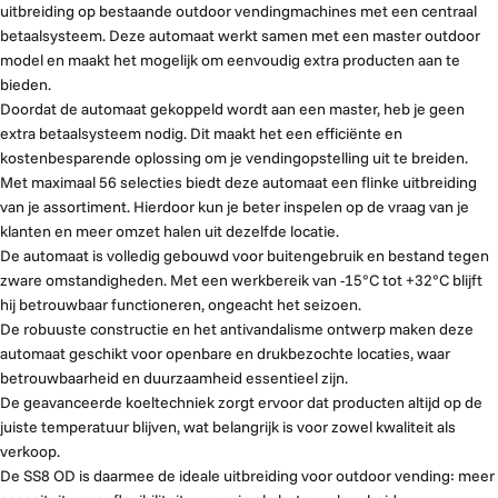
uitbreiding op bestaande outdoor vendingmachines met een centraal
betaalsysteem. Deze automaat werkt samen met een master outdoor
model en maakt het mogelijk om eenvoudig extra producten aan te
bieden.
Doordat de automaat gekoppeld wordt aan een master, heb je geen
extra betaalsysteem nodig. Dit maakt het een efficiënte en
kostenbesparende oplossing om je vendingopstelling uit te breiden.
Met maximaal 56 selecties biedt deze automaat een flinke uitbreiding
van je assortiment. Hierdoor kun je beter inspelen op de vraag van je
klanten en meer omzet halen uit dezelfde locatie.
De automaat is volledig gebouwd voor buitengebruik en bestand tegen
zware omstandigheden. Met een werkbereik van -15°C tot +32°C blijft
hij betrouwbaar functioneren, ongeacht het seizoen.
De robuuste constructie en het antivandalisme ontwerp maken deze
automaat geschikt voor openbare en drukbezochte locaties, waar
betrouwbaarheid en duurzaamheid essentieel zijn.
De geavanceerde koeltechniek zorgt ervoor dat producten altijd op de
juiste temperatuur blijven, wat belangrijk is voor zowel kwaliteit als
verkoop.
De SS8 OD is daarmee de ideale uitbreiding voor outdoor vending: meer