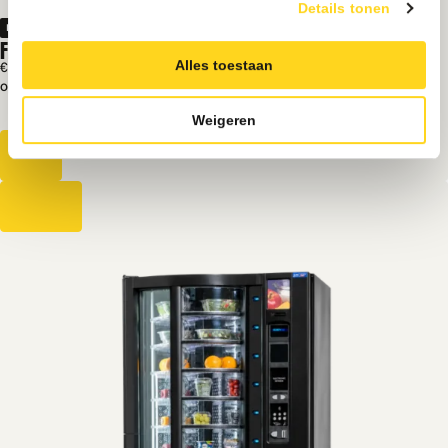
Details tonen
Indoor
FAS TROMMELAUTOMAAT | REFURBISHED
Alles toestaan
€ 4250
Excl. BTW
Op voorraad
Overzichtelijke productpresentatie
Weigeren
Ideaal voor versproducten