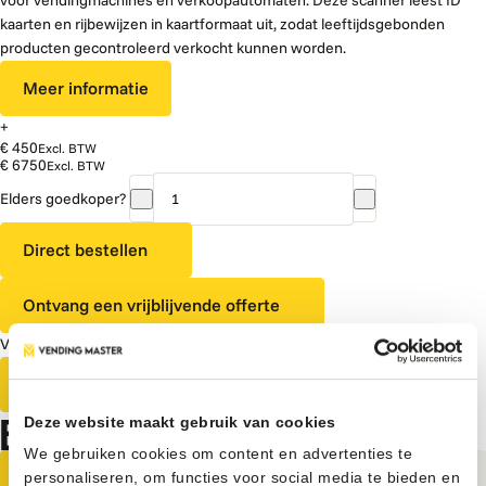
voor vendingmachines en verkoopautomaten. Deze scanner leest ID
kaarten en rijbewijzen in kaartformaat uit, zodat leeftijdsgebonden
producten gecontroleerd verkocht kunnen worden.
Meer informatie
+
€ 450
Excl. BTW
€ 6750
Excl. BTW
Elders goedkoper?
Vendo
G-
Direct bestellen
snack
8
Ontvang een vrijblijvende offerte
Design
Touch
Vrijblijvend advies van onze experts?
Slave
|
Neem contact op
KS8
BEKIJK OOK ONZE ANDERE PRODUCTEN
Deze website maakt gebruik van cookies
aantal
We gebruiken cookies om content en advertenties te
personaliseren, om functies voor social media te bieden en