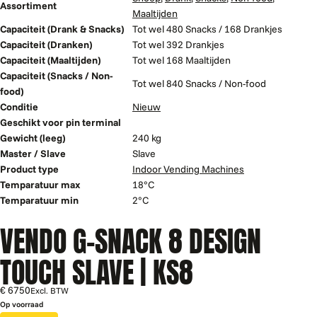
Assortiment
Maaltijden
Capaciteit (Drank & Snacks)
Tot wel 480 Snacks / 168 Drankjes
Capaciteit (Dranken)
Tot wel 392 Drankjes
Capaciteit (Maaltijden)
Tot wel 168 Maaltijden
Capaciteit (Snacks / Non-
Tot wel 840 Snacks / Non-food
food)
Conditie
Nieuw
Geschikt voor pin terminal
Gewicht (leeg)
240 kg
Master / Slave
Slave
Product type
Indoor Vending Machines
Temparatuur max
18°C
Temparatuur min
2°C
VENDO G-SNACK 8 DESIGN
TOUCH SLAVE | KS8
€ 6750
Excl. BTW
Op voorraad