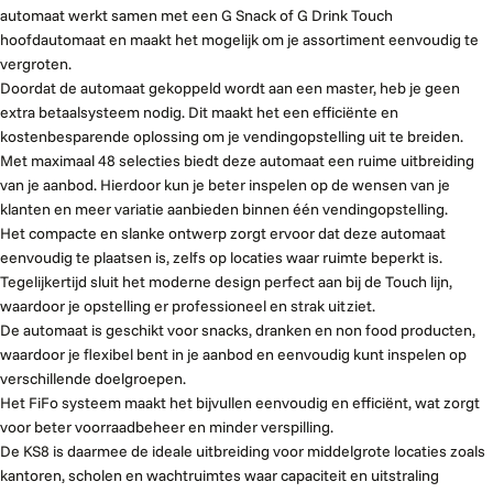
automaat werkt samen met een G Snack of G Drink Touch
hoofdautomaat en maakt het mogelijk om je assortiment eenvoudig te
vergroten.
Doordat de automaat gekoppeld wordt aan een master, heb je geen
extra betaalsysteem nodig. Dit maakt het een efficiënte en
kostenbesparende oplossing om je vendingopstelling uit te breiden.
Met maximaal 48 selecties biedt deze automaat een ruime uitbreiding
van je aanbod. Hierdoor kun je beter inspelen op de wensen van je
klanten en meer variatie aanbieden binnen één vendingopstelling.
Het compacte en slanke ontwerp zorgt ervoor dat deze automaat
eenvoudig te plaatsen is, zelfs op locaties waar ruimte beperkt is.
Tegelijkertijd sluit het moderne design perfect aan bij de Touch lijn,
waardoor je opstelling er professioneel en strak uitziet.
De automaat is geschikt voor snacks, dranken en non food producten,
waardoor je flexibel bent in je aanbod en eenvoudig kunt inspelen op
verschillende doelgroepen.
Het FiFo systeem maakt het bijvullen eenvoudig en efficiënt, wat zorgt
voor beter voorraadbeheer en minder verspilling.
De KS8 is daarmee de ideale uitbreiding voor middelgrote locaties zoals
kantoren, scholen en wachtruimtes waar capaciteit en uitstraling