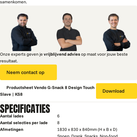
samenkomen.
Onze experts geven je
vrijblijvend advies
op maat voor jouw beste
resultaat.
Neem contact op
Productsheet Vendo G-Snack 8 Design Touch
Download
Slave | KS8
SPECIFICATIES
Aantal lades
6
Aantal selecties per lade
8
Afmetingen
1830 x 830 x 840mm (H x B x D)
Snoep
,
Drank
,
Snacks
,
Non-food
,